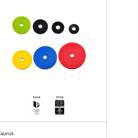
us 30 mm vægtskive CPU 3G
Taurus