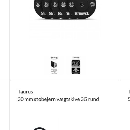
Taurus 30 mm støbejern vægtskive 3G rund
Taur
Taurus
30 mm støbejern vægtskive 3G rund