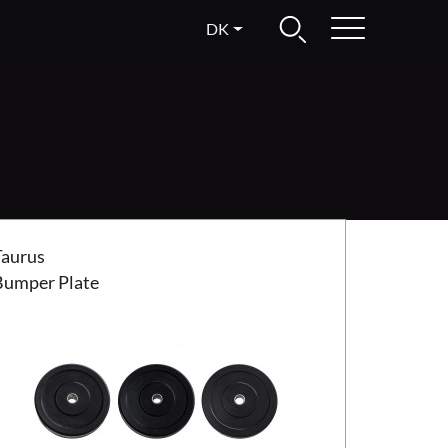
DK
us Bumper Plate
Taurus
Bumper Plate