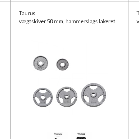
Taurus vægtskiver 50 mm, hammerslags lakeret
Taur
Taurus
vægtskiver 50 mm, hammerslags lakeret