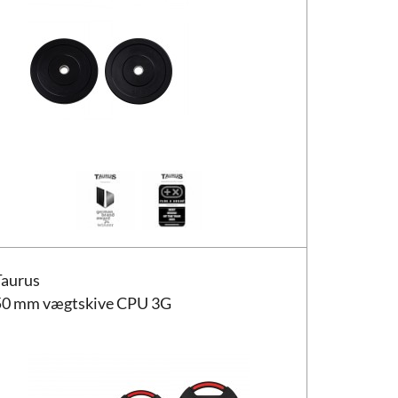
us 50 mm vægtskive CPU 3G
Taurus
50 mm vægtskive CPU 3G