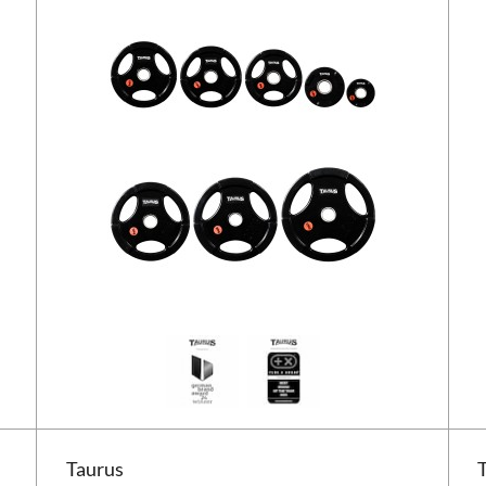
Taurus 3G-vægtskive Pro 30 mm
Taur
Taurus