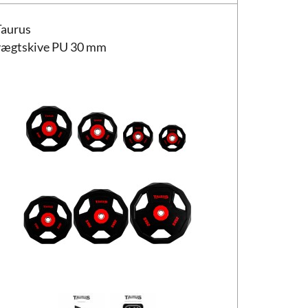
us vægtskive PU 30 mm
Taurus
vægtskive PU 30 mm