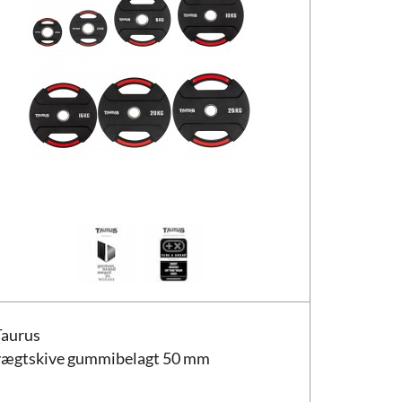
us vægtskive gummibelagt 50 mm
Taurus
vægtskive gummibelagt 50 mm