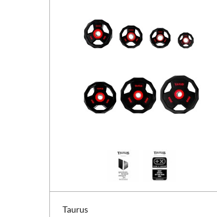
Taurus vægtskive 3G gummicoating 30 mm
Taurus