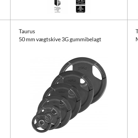
Taurus 50 mm vægtskive 3G gummibelagt
Tauru
Taurus
50 mm vægtskive 3G gummibelagt
M