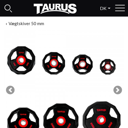
DK
Vægtskiver 50 mm
Previous
Next