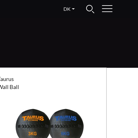
DK
s Wall Ball
Taurus
all Ball