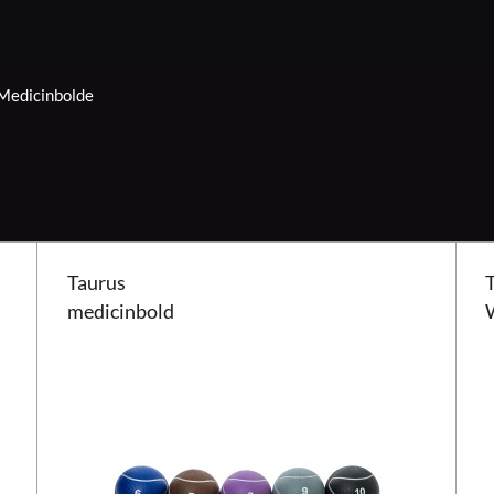
Medicinbolde
Taurus medicinbold
Tauru
Taurus
medicinbold
W