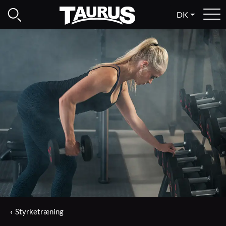
DK
Styrketræning