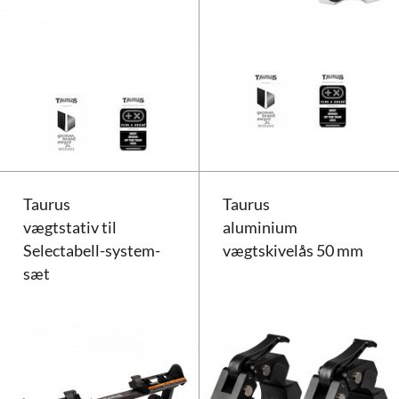
Stor buet Lat-trækstang
Taurus
Taurus
vægtstativ til
aluminium
Selectabell-system-
vægtskivelås 50 mm
sæt