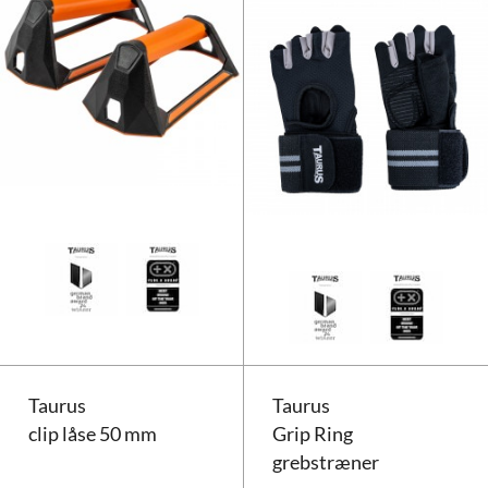
Taurus push-up bars
Taurus
Taurus
clip låse 50 mm
Grip Ring
grebstræner