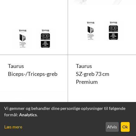
Taurus trækstang premium black
Taurus
Taurus
Biceps-/Triceps-greb
SZ-greb 73 cm
Premium
Vi gemmer og behandler dine personlige oplysninger til følgende
formål:
Analytics
.
Læs mere
Afvis
Ok