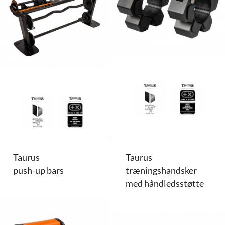
Taurus vægtstativ til Selectabel
Taurus
Taurus
push-up bars
træningshandsker
med håndledsstøtte