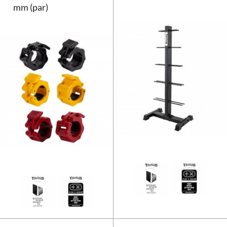
mm (par)
Taurus snaplåse til vægtstænger