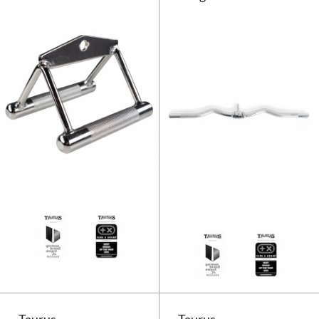
Taurus paralleltrækgreb