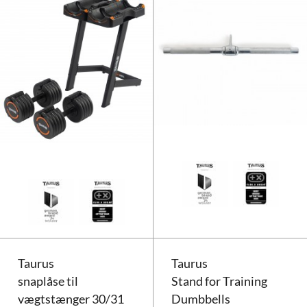
Taurus håndvægtstativ Selectabe
Taurus
Taurus
snaplåse til
Stand for Training
vægtstænger 30/31
Dumbbells