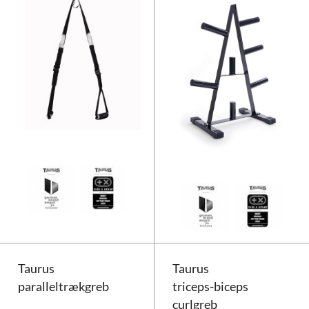
Taurus slyngetræner
Taurus
Taurus
paralleltrækgreb
triceps-biceps
curlgreb