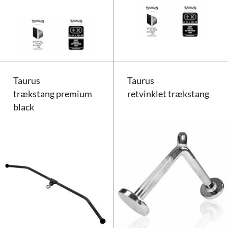
Taurus Push Up Board med træni
Taurus
Taurus
trækstang premium
retvinklet trækstang
black