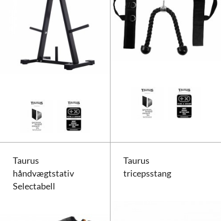
Taurus vægtskivestativ HS 100
Taurus
Taurus
håndvægtstativ
tricepsstang
Selectabell