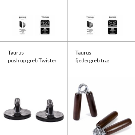
Taurus tricepstov (lang)
Taurus
Taurus
push up greb Twister
fjedergreb træ