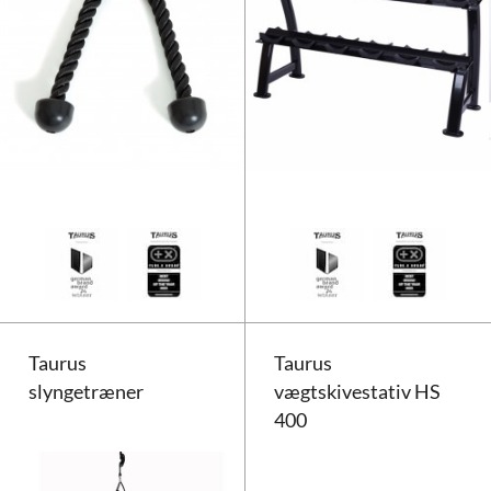
Taurus tricepstov 2,5cm
Taurus
Taurus
slyngetræner
vægtskivestativ HS
400