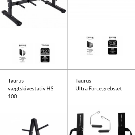
Taurus håndvægt- og vægtskives
Taurus
Taurus
vægtskivestativ HS
Ultra Force grebsæt
100