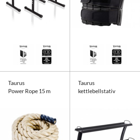
Taurus Multifunctional Parallel T
Taurus
Taurus
Power Rope 15 m
kettlebellstativ