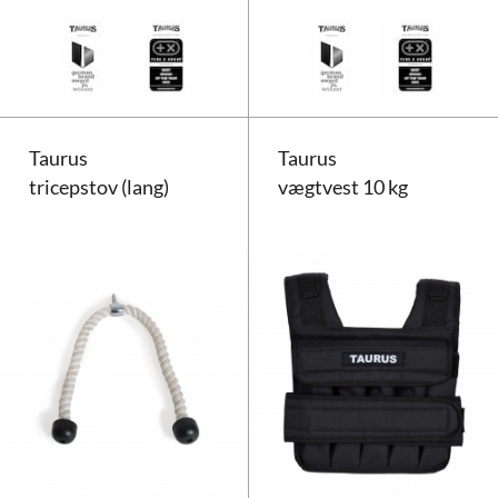
Taurus hånd- og fodvægte
Taurus
Taurus
tricepstov (lang)
vægtvest 10 kg