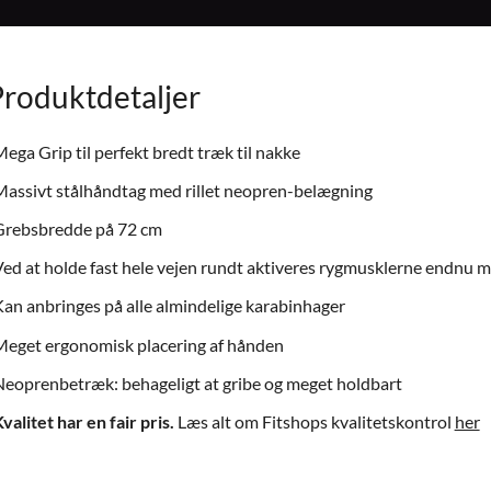
Produktdetaljer
ega Grip til perfekt bredt træk til nakke
assivt stålhåndtag med rillet neopren-belægning
Grebsbredde på 72 cm
ed at holde fast hele vejen rundt aktiveres rygmusklerne endnu m
an anbringes på alle almindelige karabinhager
eget ergonomisk placering af hånden
eoprenbetræk: behageligt at gribe og meget holdbart
valitet har en fair pris.
Læs alt om Fitshops kvalitetskontrol
her