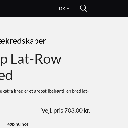
DK
rækredskaber
p Lat-Row
red
ekstra bred
er et grebstilbehør til en bred lat-
Vejl. pris 703,00 kr.
Køb nu hos