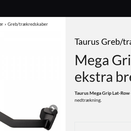
ør
Greb/trækredskaber
Taurus Greb/t
Mega Gri
ekstra b
Taurus Mega Grip Lat-Row 
nedtrækning.
Next