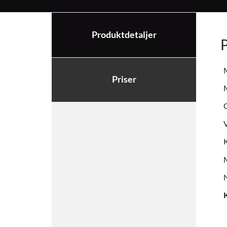
Produktdetaljer
M
Priser
M
V
K
M
N
K