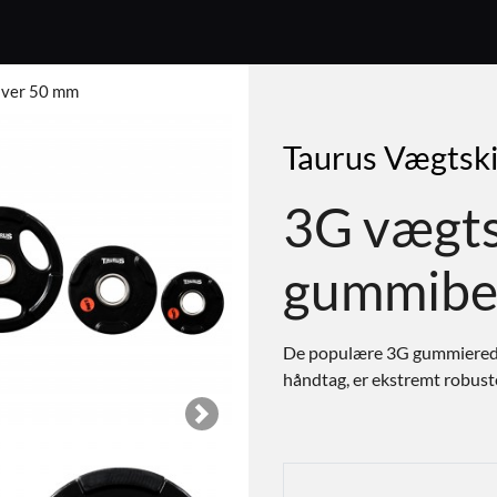
iver 50 mm
Taurus Vægtsk
3G vægt
gummibe
De populære 3G gummierede
håndtag, er ekstremt robuste 
Next