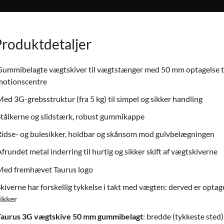
Produktdetaljer
ummibelagte vægtskiver til vægtstænger med 50 mm optagelse til
motionscentre
ed 3G-grebsstruktur (fra 5 kg) til simpel og sikker handling
tålkerne og slidstærk, robust gummikappe
idse- og bulesikker, holdbar og skånsom mod gulvbelægningen
frundet metal inderring til hurtig og sikker skift af vægtskiverne
Med fremhævet Taurus logo
kiverne har forskellig tykkelse i takt med vægten: derved er opta
ikker
Taurus 3G vægtskive 50 mm gummibelagt
: bredde (tykkeste sted)