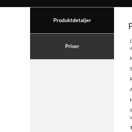
Produktdetaljer
G
Priser
M
S
R
A
S
s