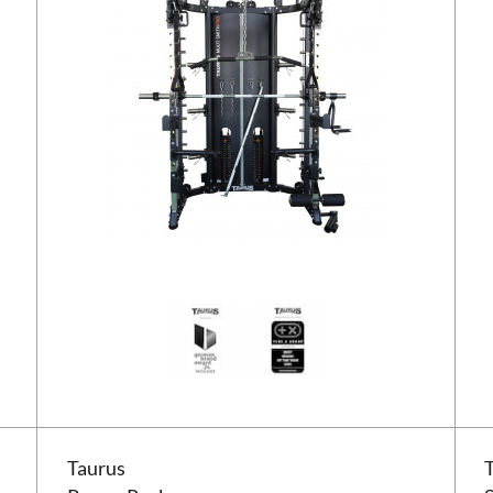
Taurus Power Rack
Tauru
Taurus