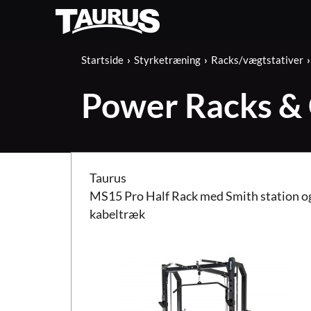
Startside
Styrketræning
Racks/vægtstativer
Power Racks &
Taurus MS15 Pro Half Rack med Smith station og 
Taurus
MS15 Pro Half Rack med Smith station o
kabeltræk