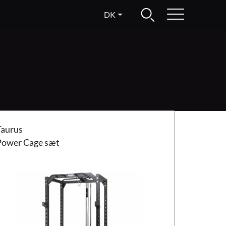
DK
us Power Cage sæt
Taurus
Power Cage sæt