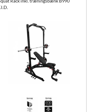
Squat Rack inkl. træningsbænk B990
.I.D.