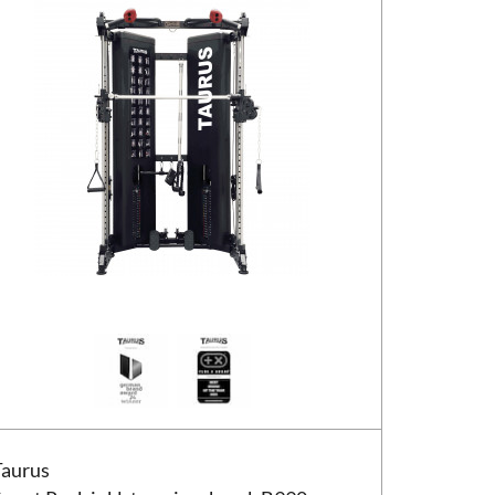
s Squat Rack inkl. Taurus træningsbænk B990 F.I.D.
Taurus