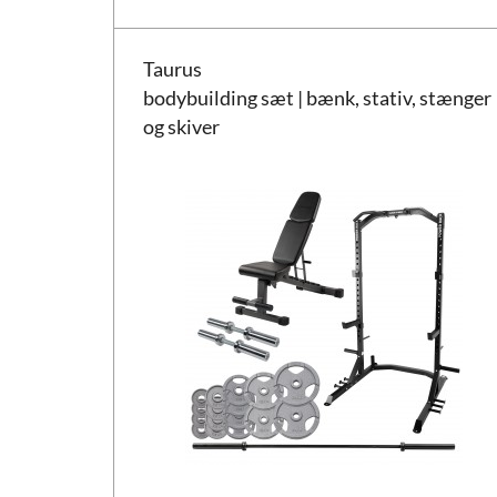
Taurus bodybuilding sæt | bænk, stativ, stænger og
Taurus
bodybuilding sæt | bænk, stativ, stænger
og skiver