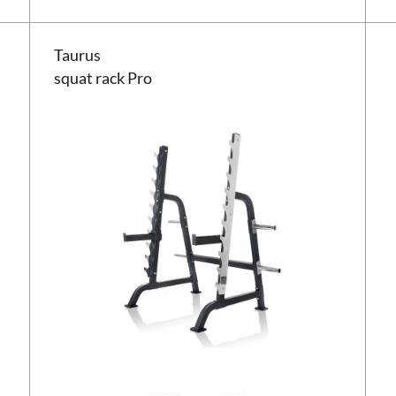
 skiver
Taurus squat rack Pro
Taurus
squat rack Pro