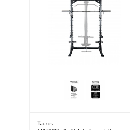
Taurus MS60 Elite Smith kabeltrækstation
Taurus