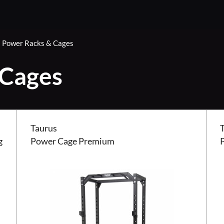
Power Racks & Cages
 Cages
kabeltræk
Taurus Power Cage Premium
Taur
Taurus
g
Power Cage Premium