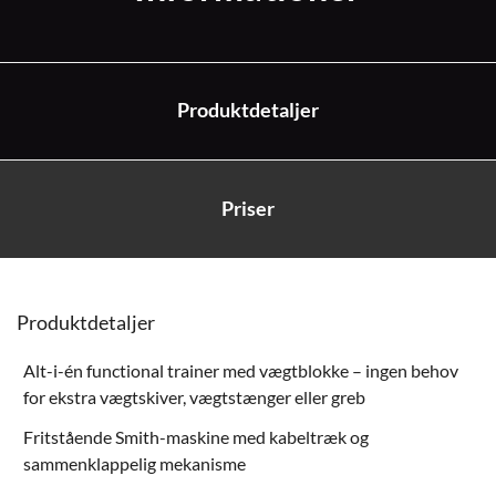
Produktdetaljer
Priser
Produktdetaljer
Alt-i-én functional trainer med vægtblokke – ingen behov
for ekstra vægtskiver, vægtstænger eller greb
Fritstående Smith-maskine med kabeltræk og
sammenklappelig mekanisme