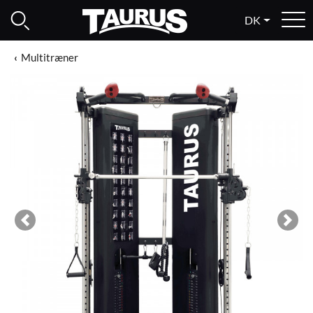
DK
Multitræner
Previous
Next