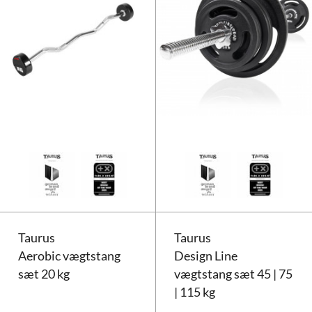
Taurus fast curlstang | Fixed Curl
Taurus
Taurus
Aerobic vægtstang
Design Line
sæt 20 kg
vægtstang sæt 45 | 75
| 115 kg