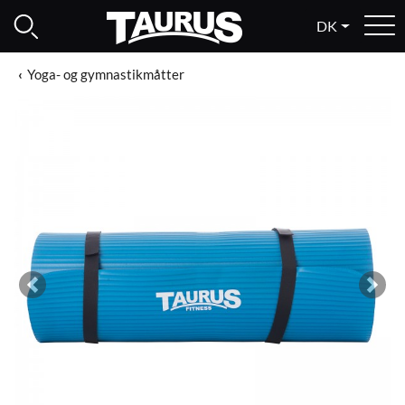
DK
Yoga- og gymnastikmåtter
Previous
Next