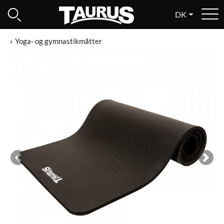
DK
Yoga- og gymnastikmåtter
Previous
Next