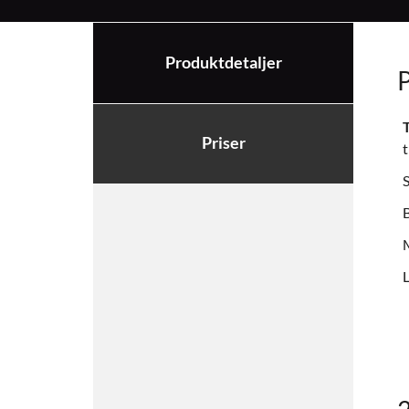
Produktdetaljer
Priser
S
B
L