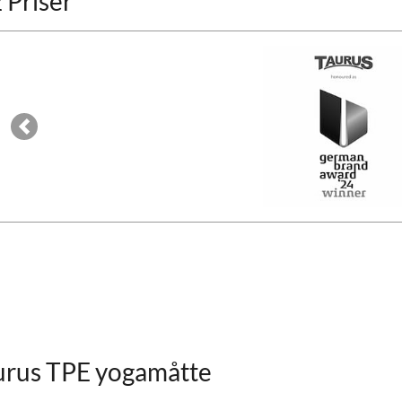
 Priser
Previous
urus TPE yogamåtte