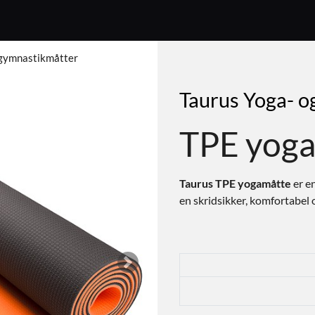
 gymnastikmåtter
Taurus Yoga- o
TPE yog
Taurus TPE yogamåtte
er e
en skridsikker, komfortabel
Next