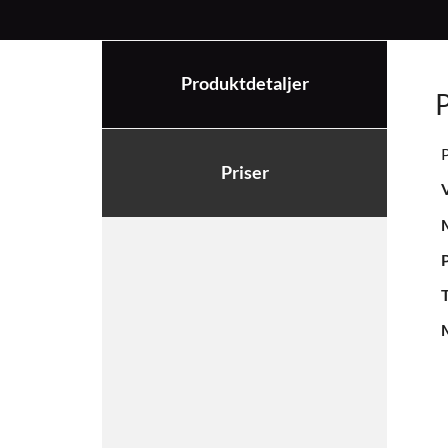
Produktdetaljer
P
Priser
P