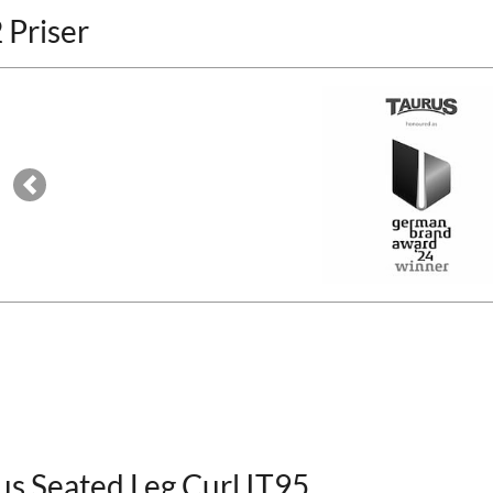
 Priser
Previous
us Seated Leg Curl IT95