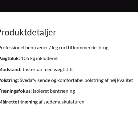
Produktdetaljer
rofessionel bentræner / leg curl til kommerciel brug
Vægtblok:
105 kg inkluderet
Modstand:
Justerbar med vægtstift
olstring:
Svedafvisende og komfortabel polstring af høj kvalitet
Træningsfokus:
Isoleret bentræning
Målrettet træning
af sædemuskulaturen