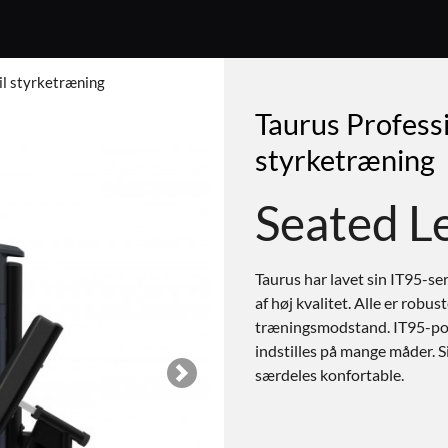
til styrketræning
Taurus Professi
styrketræning
Seated L
Taurus har lavet sin IT95-seri
af høj kvalitet. Alle er robu
træningsmodstand. IT95-por
indstilles på mange måder. 
særdeles konfortable.
Next