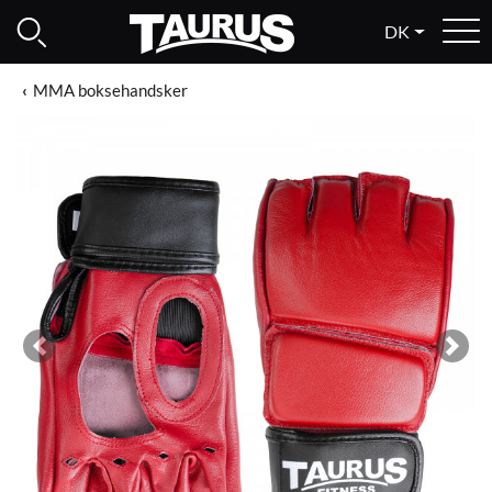
DK
MMA boksehandsker
Previous
Next