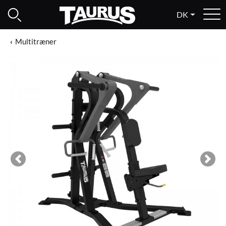
DK
Multitræner
Previous
Next