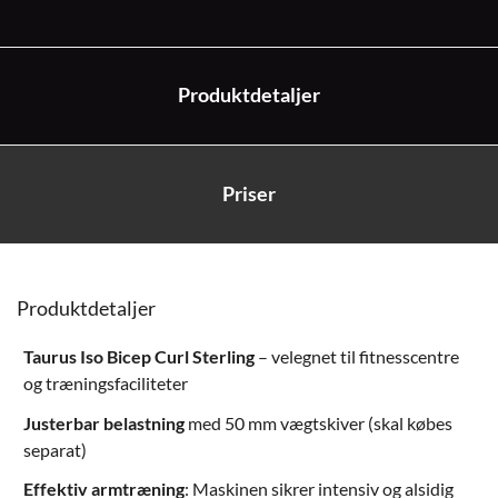
Produktdetaljer
Priser
Produktdetaljer
Taurus Iso Bicep Curl Sterling
– velegnet til fitnesscentre
og træningsfaciliteter
Justerbar belastning
med
50 mm vægtskiver
(skal købes
separat)
Effektiv armtræning
: Maskinen sikrer intensiv og alsidig