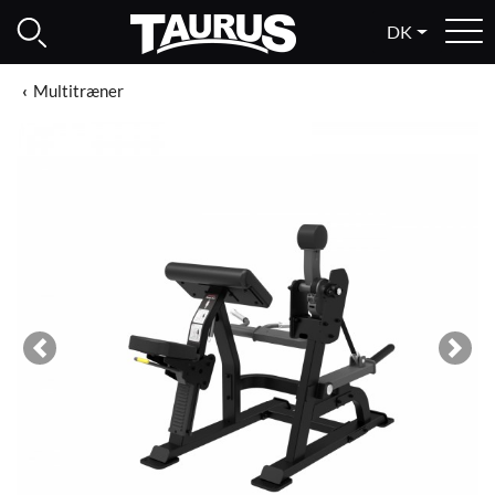
DK
Multitræner
Previous
Next