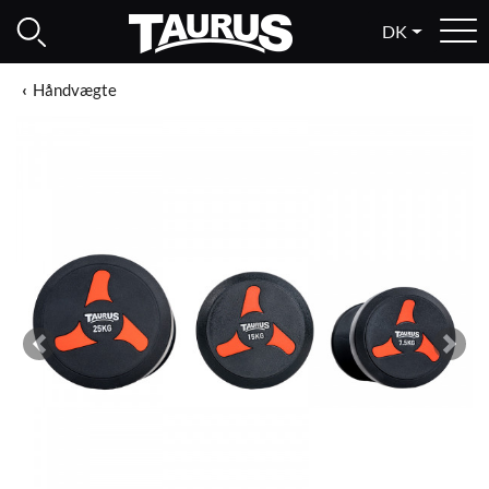
DK
Håndvægte
Previous
Next