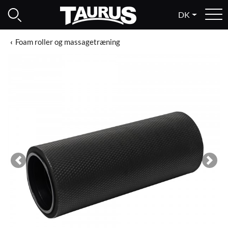
DK
Foam roller og massagetræning
Previous
Next